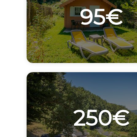
95€
250€