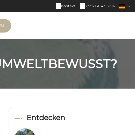
Kontakt
+33 7 86 43 61 96
EN
 UMWELTBEWUSST?
Entdecken