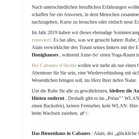
Nach unterschiedlichen beruflichen Erfahrungen wollt
schaffen Sie ein Anwesen, in dem Menschen zusammen
nachzugehen, Kurse zu besuchen oder einfach neue En
Im Jahr 2019 haben wir dieses ehemalige Sommercam
renoviert.
Es hat alles, was wir gesucht haben: Ruhe,
Alain verwirklichte den Traum seines Imkers mit der E
Honighauses
, während Anne-So' einen Yoga-Raum ins
Bei Cabanes d'Hestia
wollen wir mehr als nur einen 
Abenteuer für Sie sein, eine Wiederverbindung mit sic
Wesentlichen bringen soll, ins Herz Ihrer tiefen Natur.
Um die Ruhe für alle zu gewährleisten,
bleiben die A
Hütten entfernt
. Deshalb gibt es im „Préau"" WLAN 
einen Backofen), keinen Fernseher, kein WLAN. Hier
beim Wachsen zusehen. 🌿✨
Das Bienenhaus in Cabanes
: Alain, der „glückliche